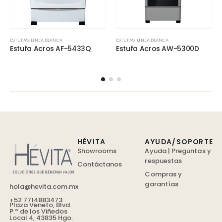
ESTUFAS
,
LÍNEA BLANCA
ESTUFAS
,
LÍNEA BLANCA
Estufa Acros AF-5433Q
Estufa Acros AW-5300D
HÉVITA
AYUDA/SOPORTE
Showrooms
Ayuda | Preguntas y
respuestas
Contáctanos
Compras y
garantías
hola@hevita.com.mx
+52 7714883473
Plaza Veneto, Blvd.
P.º de los Viñedos
Local 4, 43835 Hgo.