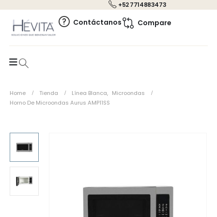
+52 7714883473
0
Contáctanos
Compare
Home
Tienda
Línea Blanca
,
Microondas
Horno De Microondas Aurus AMP11SS