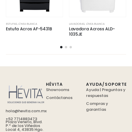
ESTUFAS
,
LÍNEA BLANCA
LAVADORAS
,
LÍNEA BLANCA
Estufa Acros AF-5431B
Lavadora Across ALD-
1035JE
HÉVITA
AYUDA/SOPORTE
Showrooms
Ayuda | Preguntas y
respuestas
Contáctanos
Compras y
garantías
hola@hevita.com.mx
+52 7714883473
Plaza Veneto, Blvd.
P.º de los Viñedos
Local 4, 43835 Hgo.