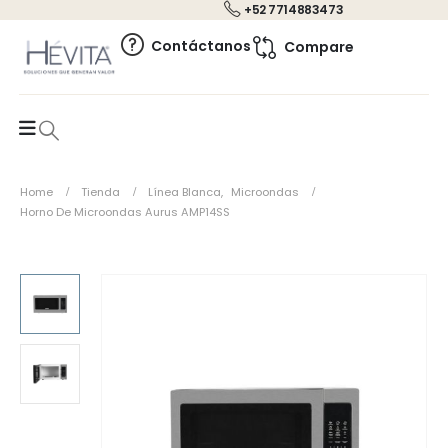
+52 7714883473
0
Contáctanos
Compare
Home
Tienda
Línea Blanca
,
Microondas
Horno De Microondas Aurus AMP14SS