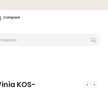
0
Compare
inia KOS-