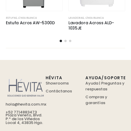
ESTUFAS
,
LÍNEA BLANCA
LAVADORAS
,
LÍNEA BLANCA
Estufa Acros AW-5300D
Lavadora Across ALD-
1035JE
HÉVITA
AYUDA/SOPORTE
Showrooms
Ayuda | Preguntas y
respuestas
Contáctanos
Compras y
garantías
hola@hevita.com.mx
+52 7714883473
Plaza Veneto, Blvd.
P.º de los Viñedos
Local 4, 43835 Hgo.