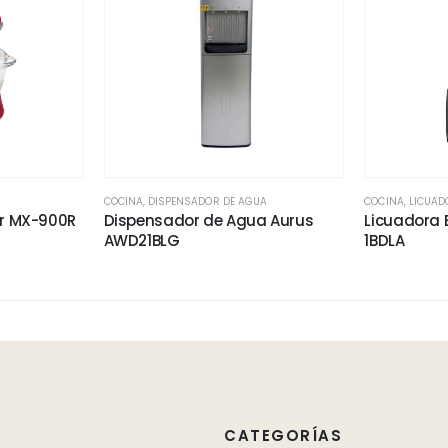
COCINA
,
DISPENSADOR DE AGUA
COCINA
,
LICUAD
er MX-900R
Dispensador de Agua Aurus
Licuadora 
AWD21BLG
1BDLA
CATEGORÍAS