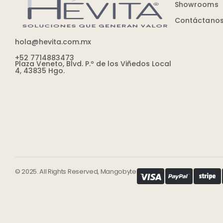
Showrooms
Contáctano
hola@hevita.com.mx
+52 7714883473
Plaza Veneto, Blvd. P.º de los Viñedos Local
4, 43835 Hgo.
© 2025. All Rights Reserved, Mangobyte