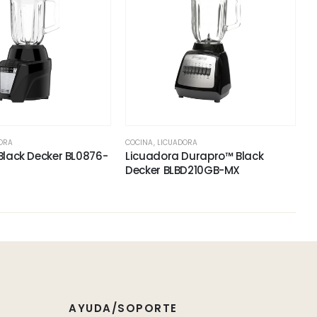
ORA
COCINA
,
LICUADORA
Black Decker BL0876-
Licuadora Durapro™ Black
Decker BLBD210GB-MX
AYUDA/SOPORTE