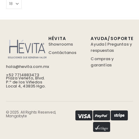
HÉVITA
AYUDA/SOPORTE
Showrooms
Ayuda | Preguntas y
respuestas
Contáctanos
Compras y
garantías
hola@hevita.com.mx
+52 7714883473
Plaza Veneto, Blvd.
P.º de los Viñedos
Local 4, 43835 Hgo.
© 2025. All Rights Reserved,
Mangobyte