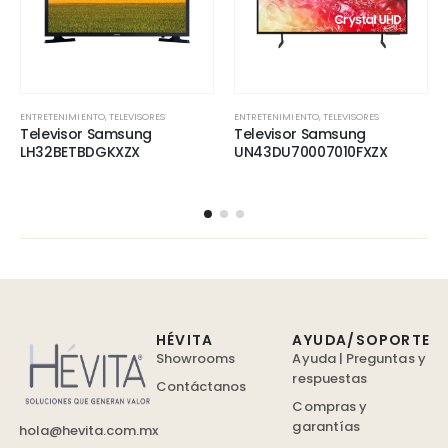
ENTRETENIMIENTO
,
TELEVISORES
ENTRETENIMIENTO
,
TELEVISORES
Televisor Samsung
Televisor Samsung
LH32BETBDGKXZX
UN43DU70007010FXZX
HÉVITA
AYUDA/SOPORTE
Showrooms
Ayuda | Preguntas y
respuestas
Contáctanos
Compras y
garantías
hola@hevita.com.mx