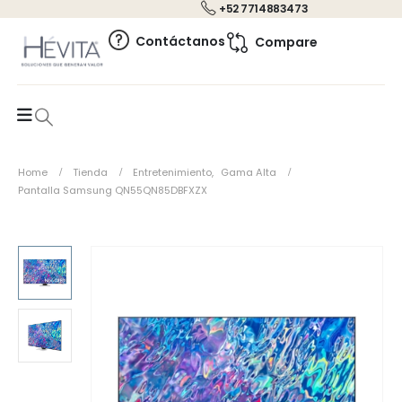
+52 7714883473
0
Contáctanos
Compare
Home
Tienda
Entretenimiento
,
Gama Alta
Pantalla Samsung QN55QN85DBFXZX