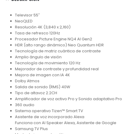
Televisor 55″
NeoQLED
Resolución 4K (3,840 x 2,160)
Tasa de refresco 120Hz
Procesador Picture Engine NQ4 AI Gen2
HDR (alto rango dinámico) Neo Quantum HDR
Tecnología de matriz cuántica de contraste
Amplio ángulo de visión
Tecnología de movimiento 120 Hz
Mejorador de contraste y profundidad real
Mejora de imagen con IA 4K
Dolby Atmos
Salida de sonido (RMS) 40W
Tipo de altavoz 2.2CH
Amplificador de voz activo Pro y Sonido adaptativo Pro
360 audio
Sistema operativo Tizen™ Smart TV
Asistente de voz incorporado Alexa
Funciona con AI Speaker Alexa, Asistente de Google
Samsung TV Plus