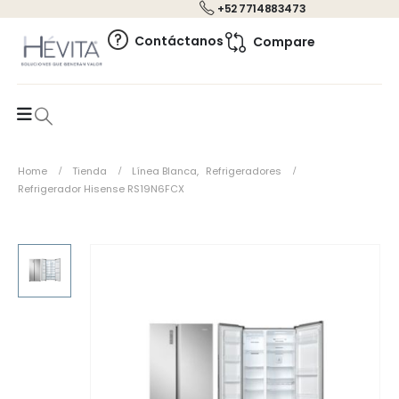
+52 7714883473
0
Contáctanos
Compare
Home
Tienda
Línea Blanca
,
Refrigeradores
Refrigerador Hisense RS19N6FCX