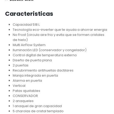
Caracteristicas
Capacidad 518 L
Tecnología eco-inverter que te ayuda a ahorrar energia
No Frost (circula aire frio y evita que se formen cristales
de hielo)
Multi AirFlow System
IluminacIón LED (conservador y congelador)
Control digital de temperatura externo
Diseño de puerta plana
2 puertas
Recubrimiento antihuellas dactilares
Manija integrada en puerta
Alarma en puerta
Vertical
Patas ajustables
CONSERVADOR
2 anaqueles
1 anaquel de gran capacidad
5 charolas de cristal templado