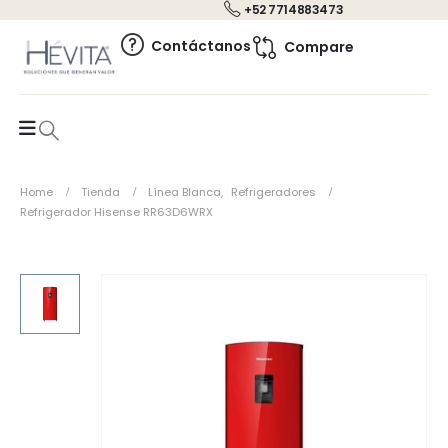
+52 7714883473
0
Contáctanos
Compare
Home
Tienda
Línea Blanca
,
Refrigeradores
Refrigerador Hisense RR63D6WRX