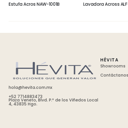
Estufa Acros NAW-1001B
Lavadora Across ALF
HÉVITA
Showrooms
Contáctano
hola@hevita.com.mx
+52 7714883473
Plaza Veneto, Blvd. P.º de los Viñedos Local
4, 43835 Hgo.