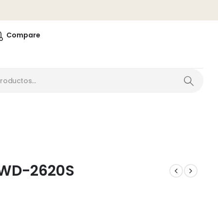
0
Compare
l WD-2620S