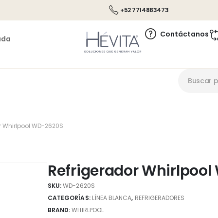
+52 7714883473
Contáctanos
ada
r Whirlpool WD-2620S
Refrigerador Whirlpoo
SKU:
WD-2620S
CATEGORÍAS:
LÍNEA BLANCA
,
REFRIGERADORES
BRAND:
WHIRLPOOL