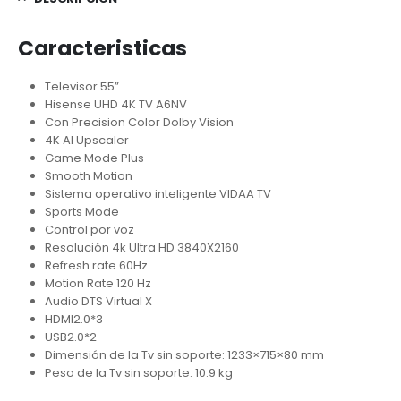
Caracteristicas
Televisor 55”
Hisense UHD 4K TV A6NV
Con Precision Color Dolby Vision
4K AI Upscaler
Game Mode Plus
Smooth Motion
Sistema operativo inteligente VIDAA TV
Sports Mode
Control por voz
Resolución 4k Ultra HD 3840X2160
Refresh rate 60Hz
Motion Rate 120 Hz
Audio DTS Virtual X
HDMI2.0*3
USB2.0*2
Dimensión de la Tv sin soporte: 1233×715×80 mm
Peso de la Tv sin soporte: 10.9 kg