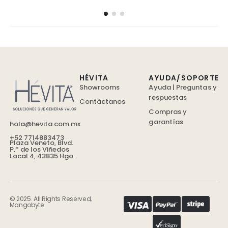
HÉVITA
AYUDA/SOPORTE
Showrooms
Ayuda | Preguntas y
respuestas
Contáctanos
Compras y
garantías
hola@hevita.com.mx
+52 7714883473
Plaza Veneto, Blvd.
P.º de los Viñedos
Local 4, 43835 Hgo.
© 2025. All Rights Reserved,
Mangobyte