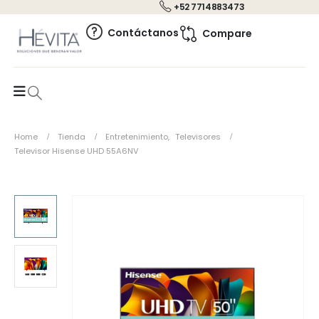
+52 7714883473
0
Contáctanos
Compare
Home
Tienda
Entretenimiento
,
Televisores
Televisor Hisense UHD 55A6NV