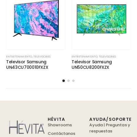
ENTRETENIMIENTO
,
TELEVISORES
ENTRETENIMIENTO
,
TELEVISORES
Televisor Samsung
Televisor Samsung
UN43CU700010FXZX
UN50CU8200FXZX
HÉVITA
AYUDA/SOPORTE
Showrooms
Ayuda | Preguntas y
respuestas
Contáctanos