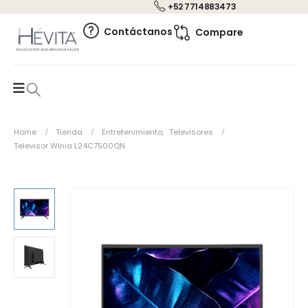
+52 7714883473
0
Contáctanos
Compare
Home
Tienda
Entretenimiento
,
Televisores
Televisor Winia L24C7500QN