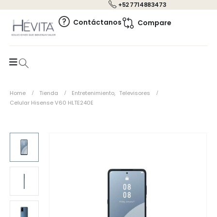
+52 7714883473
0
Contáctanos
Compare
Home
Tienda
Entretenimiento
,
Televisores
Celular Hisense V60 HLTE240E