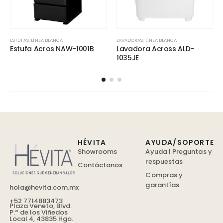
ESTUFAS
,
LÍNEA BLANCA
LAVADORAS
,
LÍNEA BLANCA
Estufa Acros NAW-1001B
Lavadora Across ALD-
1035JE
HÉVITA
AYUDA/SOPORTE
Showrooms
Ayuda | Preguntas y
respuestas
Contáctanos
Compras y
garantías
hola@hevita.com.mx
+52 7714883473
Plaza Veneto, Blvd.
P.º de los Viñedos
Local 4, 43835 Hgo.