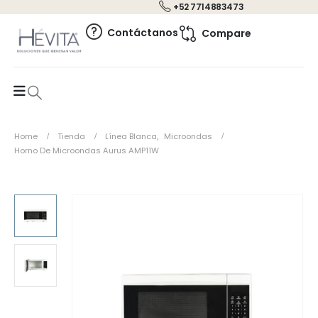
+52 7714883473
0
Contáctanos
Compare
Home
Tienda
Línea Blanca
,
Microondas
Horno De Microondas Aurus AMP11W